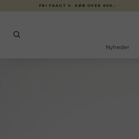
Fortsæt
FRI FRAGT V. KØB OVER 600,-
til
indhold
Søg
Nyheder