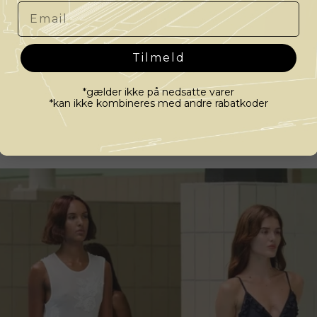
Email
Tilmeld
*gælder ikke på nedsatte varer
*kan ikke kombineres med andre rabatkoder