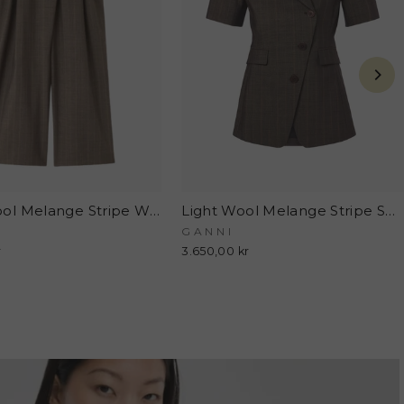
Light Wool Melange Stripe Wrap Pants A1080174 - 296 Rain Drum - GANNI
Light Wool Melange Stripe Short Sleeve Blazer A1020099 - 296 Rain Drum - GANNI
GANNI
r
3.650,00 kr