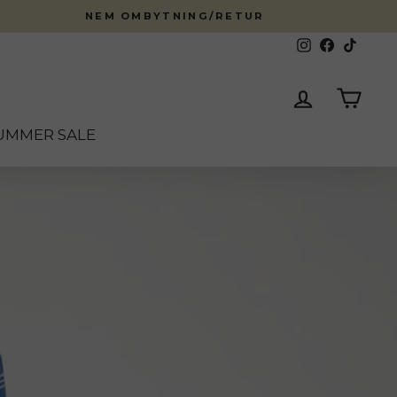
NEM OMBYTNING/RETUR
Instagram
Facebook
TikTok
Log ind
Kurv
UMMER SALE