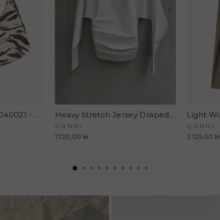
Kat Small Butter C1040021 - Egret - GANNI
Heavy Stretch Jersey Draped Polo A1170009 - Bright White - GANNI
GANNI
GANNI
1.720,00 kr
3.125,00 k