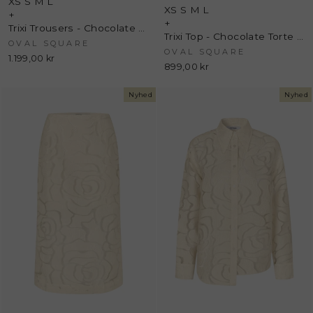
XS
S
M
L
XS
S
M
L
+
+
Trixi Trousers - Chocolate Torte - Oval Square
Trixi Top - Chocolate Torte - Oval Square
OVAL SQUARE
OVAL SQUARE
1.199,00 kr
899,00 kr
Nyhed
Nyhed