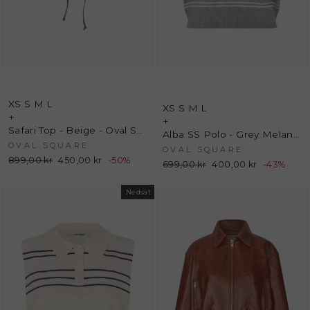
XS
S
M
L
XS
S
M
L
+
+
Safari Top - Beige - Oval Square
Alba SS Polo - Grey Melange - Oval Square
OVAL SQUARE
OVAL SQUARE
Normalpris
899,00 kr
Udsalgspris
450,00 kr
-50%
Normalpris
699,00 kr
Udsalgspris
400,00 kr
-43%
Nedsat