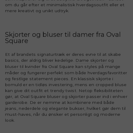
om du går efter et minimalistisk hverdagsoutfit eller et
mere kreativt og unikt udtryk.
Skjorter og bluser til damer fra Oval
Square
Et af brandets signaturtræk er deres evne til at skabe
basics, der aldrig bliver kedelige.
Dame skjorter
og
bluser til kvinder
fra Oval Square kan styles på mange
måder og fungerer perfekt som både hverdagsfavoritter
og festlige statement pieces. En klassisk skjorte i
bomuld er en tidløs investering, mens en cropped bluse
kan give dit outfit et trendy twist. Netop fleksibiliteten
gør, at Oval Square bluser og skjorter passer ind i enhver
garderobe. De er nemme at kombinere med både
jeans, nederdele og elegante bukser, hvilket gør dem til
must-haves, når du ønsker et personligt og moderne
look.