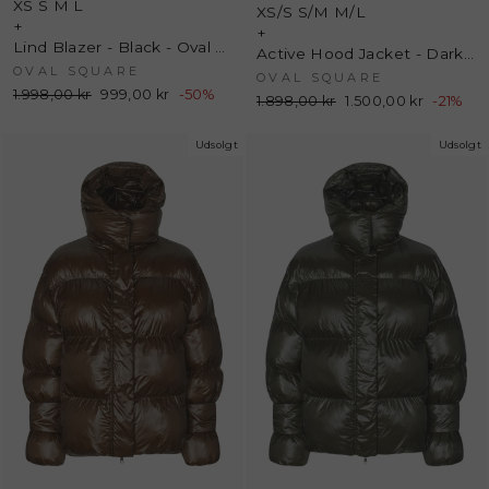
XS
S
M
L
XS/S
S/M
M/L
+
+
Lind Blazer - Black - Oval Square
Active Hood Jacket - Dark Burgundy - Oval Square
OVAL SQUARE
OVAL SQUARE
Normalpris
1.998,00 kr
Udsalgspris
999,00 kr
-50%
Normalpris
1.898,00 kr
Udsalgspris
1.500,00 kr
-21%
Udsolgt
Udsolgt