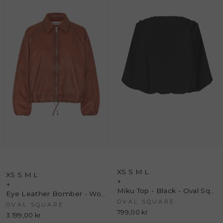
XS
S
M
L
XS
S
M
L
+
+
Miku Top - Black - Oval Square
Eye Leather Bomber - Worn Warm Brown - Oval Square
OVAL SQUARE
OVAL SQUARE
799,00 kr
3.199,00 kr