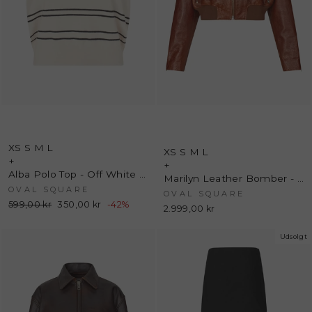
XS
S
M
L
XS
S
M
L
+
+
Alba Polo Top - Off White - Oval Square
Marilyn Leather Bomber - Rust Red - Oval Square
OVAL SQUARE
OVAL SQUARE
Normalpris
599,00 kr
Udsalgspris
350,00 kr
-42%
2.999,00 kr
Udsolgt