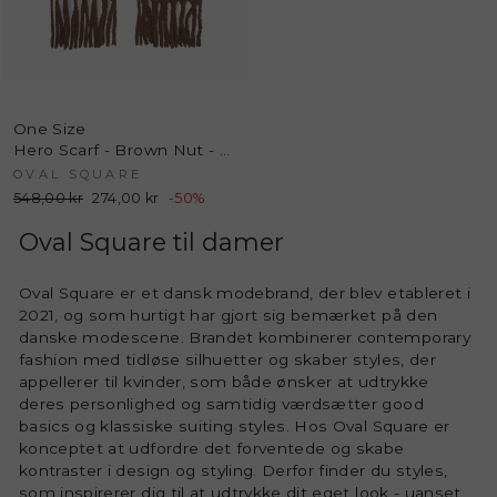
One Size
Hero Scarf - Brown Nut - Oval Square
OVAL SQUARE
Normalpris
548,00 kr
Udsalgspris
274,00 kr
-50%
Oval Square til damer
Oval Square er et dansk modebrand, der blev etableret i
2021, og som hurtigt har gjort sig bemærket på den
danske modescene. Brandet kombinerer contemporary
fashion med tidløse silhuetter og skaber styles, der
appellerer til kvinder, som både ønsker at udtrykke
deres personlighed og samtidig værdsætter good
basics og klassiske suiting styles. Hos Oval Square er
konceptet at udfordre det forventede og skabe
kontraster i design og styling. Derfor finder du styles,
som inspirerer dig til at udtrykke dit eget look - uanset