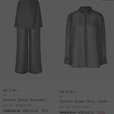
XS
S
M
L
XS
S
M
L
+
+
Cosmo Sheer Trousers - Dark gull Grey - Oval Square
Cosmo Sheer Shirt - Dark Gull Grey - Oval Square
OVAL SQUARE
OVAL SQUARE
Normalpris
1.198,00 kr
Udsalgspris
599,00 kr
-50%
Normalpris
998,00 kr
Udsalgspris
499,00 kr
-50%