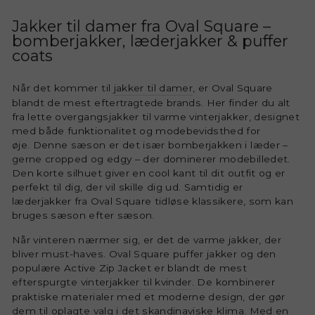
Jakker til damer fra Oval Square –
bomberjakker, læderjakker & puffer
coats
Når det kommer til
jakker til damer
, er Oval Square
blandt de mest eftertragtede brands. Her finder du alt
fra lette overgangsjakker til varme vinterjakker, designet
med både funktionalitet og modebevidsthed for
øje. Denne sæson er det især bomberjakken i læder –
gerne cropped og edgy – der dominerer modebilledet.
Den korte silhuet giver en cool kant til dit outfit og er
perfekt til dig, der vil skille dig ud. Samtidig er
læderjakker fra Oval Square tidløse klassikere, som kan
bruges sæson efter sæson.
Når vinteren nærmer sig, er det de varme jakker, der
bliver must-haves. Oval Square puffer jakker og den
populære Active Zip Jacket er blandt de mest
efterspurgte
vinterjakker til kvinder
. De kombinerer
praktiske materialer med et moderne design, der gør
dem til oplagte valg i det skandinaviske klima. Med en