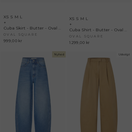
XS
S
M
L
XS
S
M
L
+
+
Cuba Skirt - Butter - Oval Square
Cuba Shirt - Butter - Oval Square
OVAL SQUARE
OVAL SQUARE
999,00 kr
1.299,00 kr
Nyhed
Udsolgt