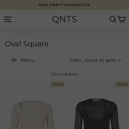
Fortsæt
NEM OMBYTNING/RETUR
til
indhold
QNTS
Side navigation
Søg
K
Oval Square
Menu
Menu
33 produkter
Nyhed
Nyhed