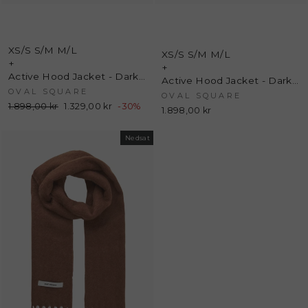
XS/S
S/M
M/L
XS/S
S/M
M/L
+
+
Active Hood Jacket - Dark Oak - Oval Square
Active Hood Jacket - Dark Army - Oval Square
OVAL SQUARE
OVAL SQUARE
Normalpris
1.898,00 kr
Udsalgspris
1.329,00 kr
-30%
1.898,00 kr
Nedsat