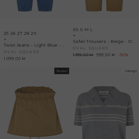
XS
S
M
L
25
26
27
28
29
+
+
Safari Trousers - Beige - Oval Square
Twist Jeans - Light Blue - Oval Square
OVAL SQUARE
OVAL SQUARE
Normalpris
1.199,00 kr
Udsalgspris
599,00 kr
-50%
1.099,00 kr
Nedsat
Udsolgt