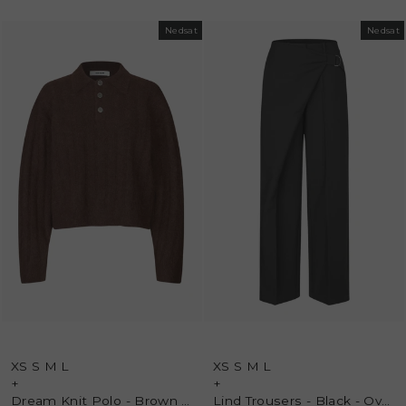
Nedsat
Nedsat
XS
S
M
L
XS
S
M
L
+
+
Dream Knit Polo - Brown - Oval Square
Lind Trousers - Black - Oval Square