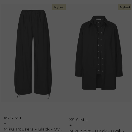
Nyhed
Nyhed
XS
S
M
L
XS
S
M
L
+
+
Miku Trousers - Black - Oval Square
Miku Shirt - Black - Oval Square