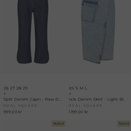
26
27
28
29
XS
S
M
L
+
+
Split Denim Capri - Raw Dark Blue - Oval Square
Isla Denim Skirt - Light Blue Wash - Oval Square
OVAL SQUARE
OVAL SQUARE
999,00 kr
1.199,00 kr
Nyhed
Nyhed