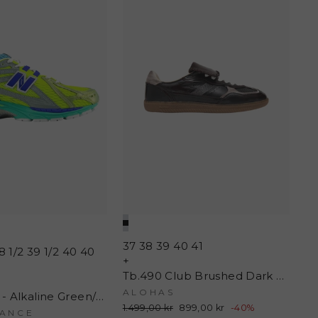
37
38
39
40
41
8 1/2
39 1/2
40
40
+
Tb.490 Club Brushed Dark Chocolate Leather Sneakers - Brushed Dark Chocolate - Alohas
ALOHAS
U19063EN - Alkaline Green/Blue Bird - New Balance
Normalpris
1.499,00 kr
Udsalgspris
899,00 kr
-40%
ANCE