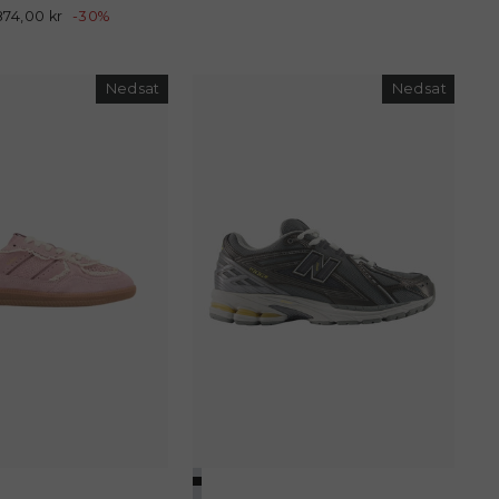
Udsalgspris
874,00 kr
-30%
Nedsat
Nedsat