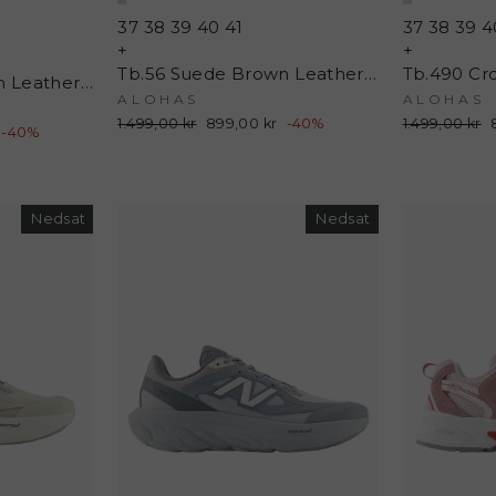
37
38
39
40
41
37
38
39
4
+
+
Tb.56 Suede Brown Leather Sneakers - Suede Brown - Alohas
Tb.56 Suede Cream Leather Sneakers - Suede Cream - Alohas
ALOHAS
ALOHAS
Normalpris
1.499,00 kr
Udsalgspris
899,00 kr
-40%
Normalpris
1.499,00 kr
s
-40%
Nedsat
Nedsat