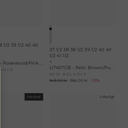
8 1/2
39 1/2
40
40
37 1/2
38
38 1/2
39 1/2
40
40
1/2
41 1/2
+
U5304GM - Rosewood/Pink Salt/Shadow Red - New Balance
U7407CB - Relic Brown/Pumpernickel - New Balance
ANCE
NEW BALANCE
Normalpris
949,00 kr
Udsalgspris
664,00 kr
-30%
Nedsat
Udsolgt