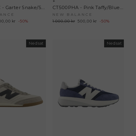
+
CT500PHC - Garter Snake/Sea Salt - New Balance
CT500PHA - Pink Taffy/Blue Oyster - New Balance
ANCE
NEW BALANCE
dsalgspris
00,00 kr
-50%
Normalpris
1.000,00 kr
Udsalgspris
500,00 kr
-50%
Nedsat
Nedsat