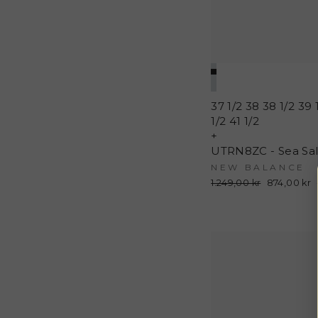
37 1/2
38
38 1/2
39 
1/2
41 1/2
+
NEW BALANCE
Normalpris
1.249,00 kr
Udsalgspri
874,00 kr