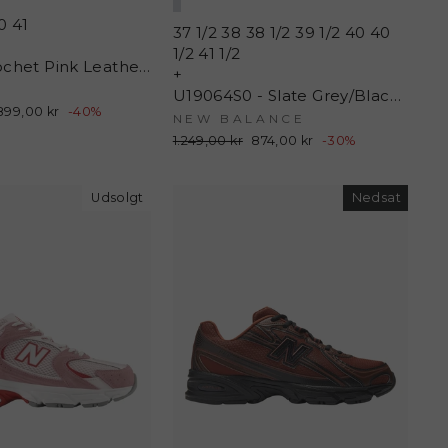
0
41
37 1/2
38
38 1/2
39 1/2
40
40
1/2
41 1/2
Tb.490 Crochet Pink Leather Sneakers - Crochet Pink - Alohas
+
U19064S0 - Slate Grey/Black Metallic - New Balance
Udsalgspris
899,00 kr
-40%
NEW BALANCE
Normalpris
1.249,00 kr
Udsalgspris
874,00 kr
-30%
Udsolgt
Nedsat