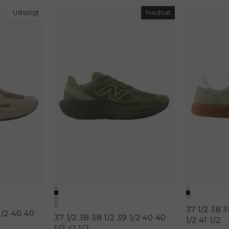
Udsolgt
Nedsat
37 1/2
38
3
1/2
40
40
37 1/2
38
38 1/2
39 1/2
40
40
1/2
41 1/2
1/2
41 1/2