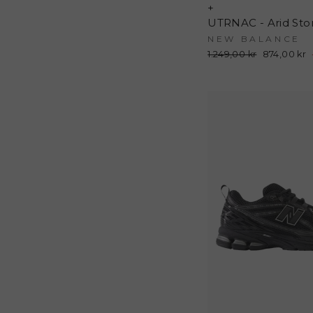
+
NEW BALANCE
Normalpris
1.249,00 kr
Udsalgspri
874,00 kr