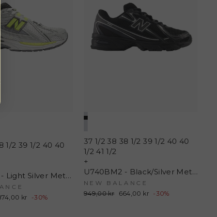
37 1/2
38
38 1/2
39 1/2
40
40
8 1/2
39 1/2
40
40
1/2
41 1/2
+
U740BM2 - Black/Silver Metallic - New Balance
U190652H - Light Silver Metallic - New Balance
NEW BALANCE
ANCE
Normalpris
949,00 kr
Udsalgspris
664,00 kr
-30%
Udsalgspris
874,00 kr
-30%