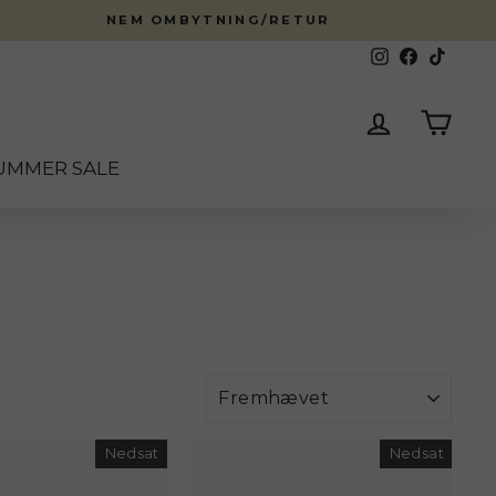
NEM OMBYTNING/RETUR
Instagram
Facebook
TikTok
Log ind
Kurv
UMMER SALE
Menu
Nedsat
Nedsat