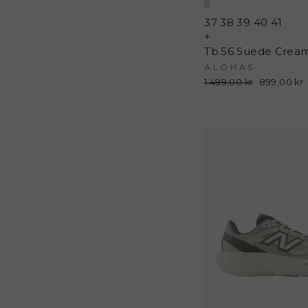
37
38
39
40
41
+
ALOHAS
Normalpris
1.499,00 kr
Udsalgspri
899,00 kr