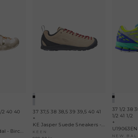
37 1/2
38
3
1/2
40
40
37
37,5
38
38,5
39
39,5
40
41
1/2
41 1/2
+
+
KE Jasper Suede Sneakers - Silver Mink - KEEN
Hyperport H2 Sandal - Birch/Plaza Taupe - KEEN
KEEN
NEW BAL