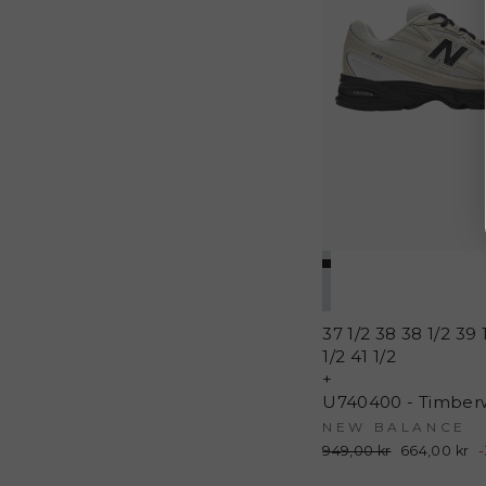
37 1/2
38
38 1/2
39 
1/2
41 1/2
+
NEW BALANCE
Normalpris
949,00 kr
Udsalgspris
664,00 kr