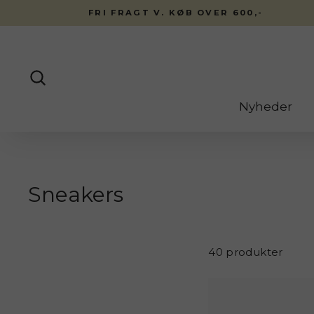
Fortsæt
FRI FRAGT V. KØB OVER 600,-
til
indhold
Søg
Nyheder
Sneakers
40 produkter