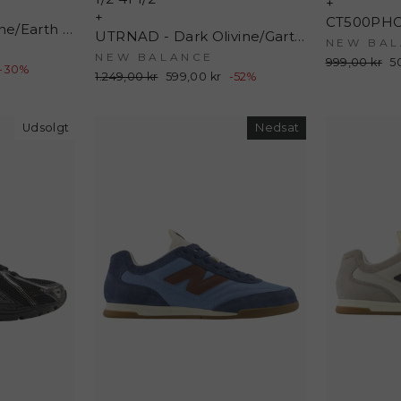
+
+
UTRNAC - Arid Stone/Earth Shadow - New Balance
UTRNAD - Dark Olivine/Garter Snake - New Balance
NEW BAL
NEW BALANCE
Normalpris
999,00 kr
U
5
s
-30%
Normalpris
1.249,00 kr
Udsalgspris
599,00 kr
-52%
Udsolgt
Nedsat